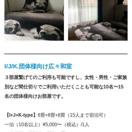
I/J/K.団体様向け広々和室
３部屋繋げてのご利用も可能ですし、女性・男性・ご家族
別など間仕切りでご利用いただくことも可能な10名〜15
名の団体様向けお部屋です。
【I+J+K-type】
6畳+8畳+8畳（15人まで宿泊可）
一泊（10名以上）¥5,000〜（税込）/1人